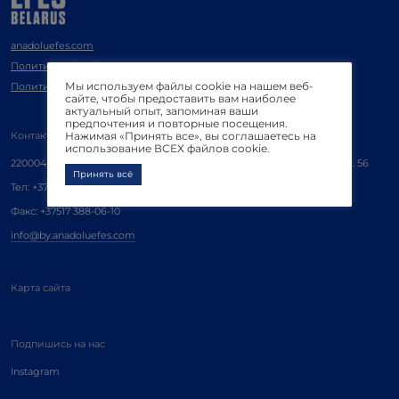
anadoluefes.com
Политика обработки
персональных данных
Мы используем файлы cookie на нашем веб-
Политика информационной
безопасности
сайте, чтобы предоставить вам наиболее
актуальный опыт, запоминая ваши
предпочтения и повторные посещения.
Контакты
Нажимая «Принять все», вы соглашаетесь на
использование ВСЕХ файлов cookie.
220004, Республика
Беларусь, г. Минск, пр-т
Победителей, д. 
Принять всё
Тел:
+37517 388-06-10
Факс:
+37517 388-06-10
info@by.anadoluefes.com